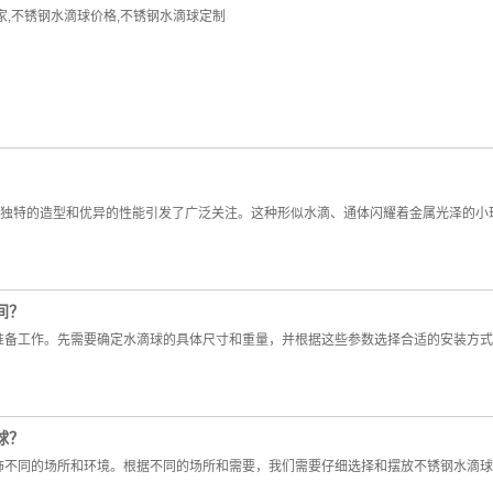
家
,
不锈钢水滴球价格
,
不锈钢水滴球定制
其独特的造型和优异的性能引发了广泛关注。这种形似水滴、通体闪耀着金属光泽的
间？
准备工作。先需要确定水滴球的具体尺寸和重量，并根据这些参数选择合适的安装方式
球？
饰不同的场所和环境。根据不同的场所和需要，我们需要仔细选择和摆放不锈钢水滴球