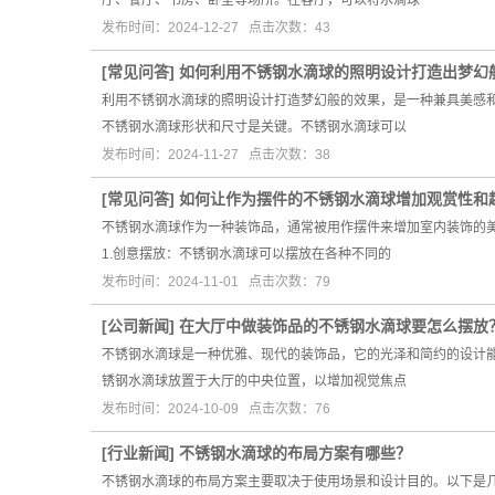
厅、餐厅、书房、卧室等场所。在客厅，可以将水滴球
发布时间：2024-12-27 点击次数：43
[
常见问答
]
如何利用不锈钢水滴球的照明设计打造出梦幻
利用不锈钢水滴球的照明设计打造梦幻般的效果，是一种兼具美感
不锈钢水滴球形状和尺寸是关键。不锈钢水滴球可以
发布时间：2024-11-27 点击次数：38
[
常见问答
]
如何让作为摆件的不锈钢水滴球增加观赏性和
不锈钢水滴球作为一种装饰品，通常被用作摆件来增加室内装饰的
1.创意摆放：不锈钢水滴球可以摆放在各种不同的
发布时间：2024-11-01 点击次数：79
[
公司新闻
]
在大厅中做装饰品的不锈钢水滴球要怎么摆放
不锈钢水滴球是一种优雅、现代的装饰品，它的光泽和简约的设计
锈钢水滴球放置于大厅的中央位置，以增加视觉焦点
发布时间：2024-10-09 点击次数：76
[
行业新闻
]
不锈钢水滴球的布局方案有哪些？
不锈钢水滴球的布局方案主要取决于使用场景和设计目的。以下是几