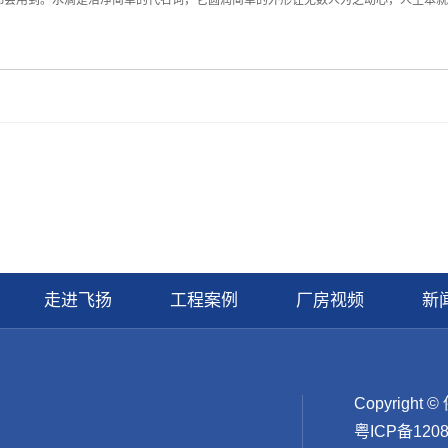
都会用到。水滴是洁净简单的代名词，它圆润简单的外形让无数人为之动心，人生本就
走进飞扬
工程案例
厂房视频
新
Copyrig
粤ICP备120