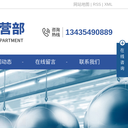
网站地图
|
RSS
|
XML
13435490889
在
线
闻动态
在线留言
联系我们
咨
询
司新闻
业新闻
见问答