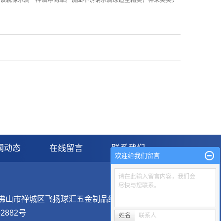
该就像水滴一样洁净简单。镜面不锈钢水滴球造型精美，神采奕奕，
闻动态
在线留言
联系我们
欢迎给我们留言
请在此输入留言内容，我们会
尽快与您联系。
ht © 佛山市禅城区飞扬球汇五金制品经营部
82882号
姓名
联系人