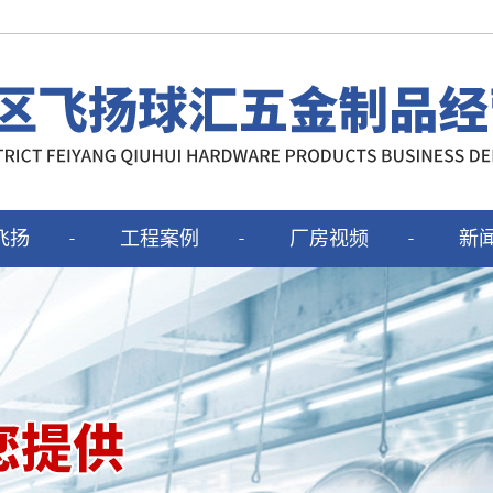
飞扬
工程案例
厂房视频
新
简介
工程案例
公
证书
行
常