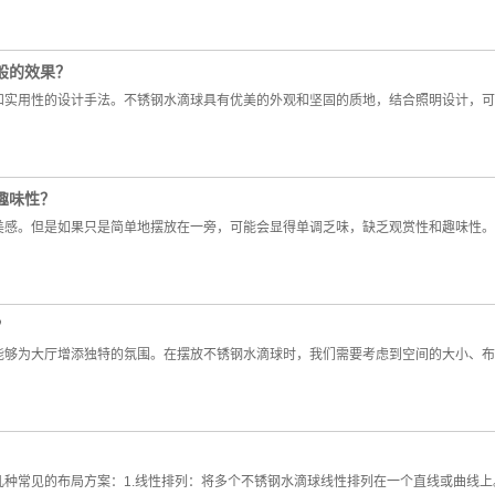
般的效果？
和实用性的设计手法。不锈钢水滴球具有优美的外观和坚固的质地，结合照明设计，可
趣味性？
美感。但是如果只是简单地摆放在一旁，可能会显得单调乏味，缺乏观赏性和趣味性。
？
能够为大厅增添独特的氛围。在摆放不锈钢水滴球时，我们需要考虑到空间的大小、布
种常见的布局方案：1.线性排列：将多个不锈钢水滴球线性排列在一个直线或曲线